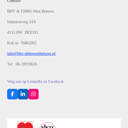
Contact
BHV & EHBO West Betuwe
Industrieweg 24A
4153 BW BEESD
Kvk nr. 76862062
info@bhv-ehbowestbetuwe.nl
Tel.: 06-20939626
Volg ons op LinkedIn en Facebook
F
L
I
a
i
n
c
n
s
e
k
t
b
e
a
o
d
g
o
I
r
k
n
a