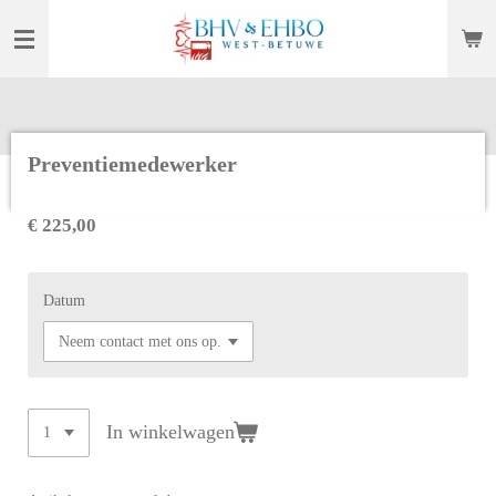
Ga
direct
naar
de
hoofdinhoud
Preventiemedewerker
€ 225,00
Datum
In winkelwagen