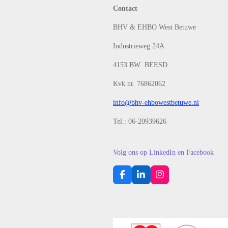
Contact
BHV & EHBO West Betuwe
Industrieweg 24A
4153 BW BEESD
Kvk nr. 76862062
info@bhv-ehbowestbetuwe.nl
Tel.: 06-20939626
Volg ons op LinkedIn en Facebook
F
L
I
a
i
n
c
n
s
e
k
t
b
e
a
o
d
g
o
I
r