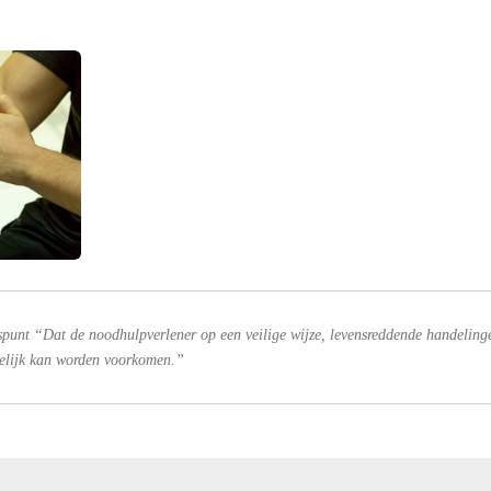
spunt “Dat de noodhulpverlener op een veilige wijze, levensreddende handeling
gelijk kan worden voorkomen.”