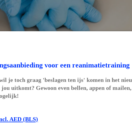
ngsaanbieding voor een reanimatietraining
il je toch graag 'beslagen ten ijs' komen in het nieu
 jou uitkomt? Gewoon even bellen, appen of mailen
ogelijk!
ncl. AED (BLS)