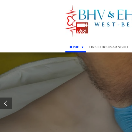
Ga
direct
naar
de
hoofdinhoud
HOME
ONS CURSUSAANBOD