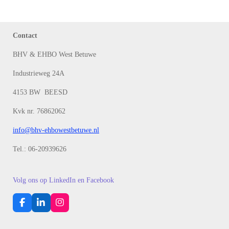
Contact
BHV & EHBO West Betuwe
Industrieweg 24A
4153 BW BEESD
Kvk nr. 76862062
info@bhv-ehbowestbetuwe.nl
Tel.: 06-20939626
Volg ons op LinkedIn en Facebook
F
L
I
a
i
n
c
n
s