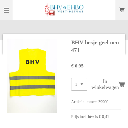
Ga
direct
naar
de
hoofdinhoud
BHV hesje geel nen
471
€ 6,95
In
winkelwagen
Artikelnummer:
39900
Prijs incl. btw is € 8,41.