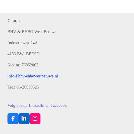
Contact
BHV & EHBO West Betuwe
Industrieweg 24A
4153 BW BEESD
Kvk nr. 76862062
info@bhv-ehbowestbetuwe.nl
Tel.: 06-20939626
Volg ons op LinkedIn en Facebook
F
L
I
a
i
n
c
n
s