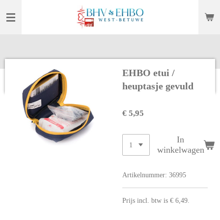
Ga
direct
naar
de
hoofdinhoud
EHBO etui /
heuptasje gevuld
€ 5,95
In
winkelwagen
Artikelnummer:
36995
Prijs incl. btw is € 6,49.