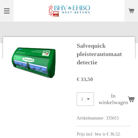
Ga
direct
naar
de
hoofdinhoud
Salvequick
pleisterautomaat
detectie
€ 33,50
In
winkelwagen
Artikelnummer:
335015
Prijs incl. btw is € 36,52.