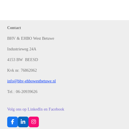
Contact
BHV & EHBO West Betuwe
Industrieweg 24A
4153 BW BEESD
Kvk nr. 76862062
info@bhv-ehbowestbetuwe.nl
Tel.: 06-20939626
Volg ons op LinkedIn en Facebook
F
L
I
a
i
n