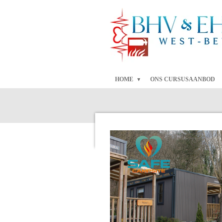
Ga
direct
naar
de
hoofdinhoud
HOME
ONS CURSUSAANBOD