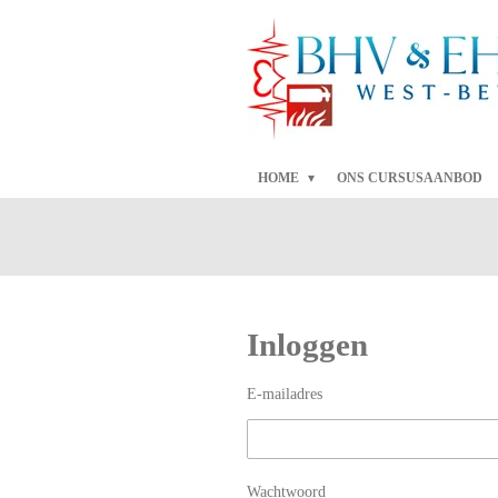
Ga
direct
naar
de
hoofdinhoud
HOME
ONS CURSUSAANBOD
Inloggen
E-mailadres
Wachtwoord